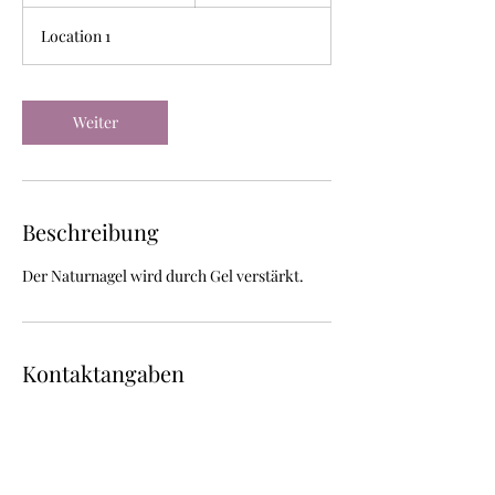
S
t
Location 1
d
3
0
M
Weiter
i
n
.
Beschreibung
Der Naturnagel wird durch Gel verstärkt.
Kontaktangaben