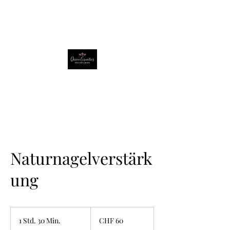
Naturnagelverstärk
ung
60
Schweizer
1 Std. 30 Min.
1
CHF 60
Franken