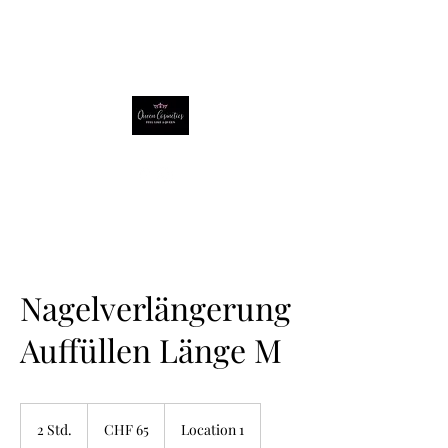
Nagelverlängerung
Auffüllen Länge M
65
Schweizer
2 Std.
2
CHF 65
Location 1
Franken