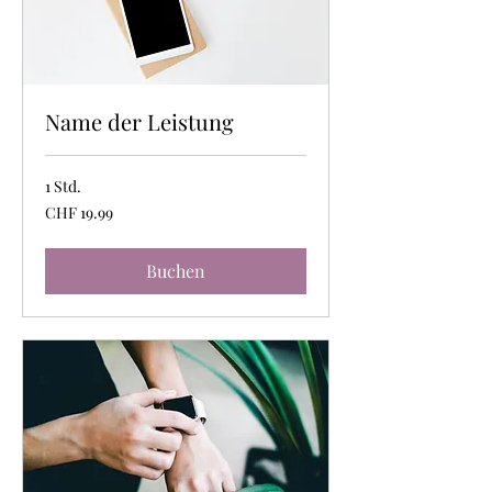
Name der Leistung
1 Std.
19.99
CHF 19.99
Schweizer
Franken
Buchen