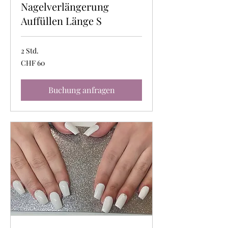
Nagelverlängerung
Auffüllen Länge S
2 Std.
60
CHF 60
Schweizer
Franken
Buchung anfragen