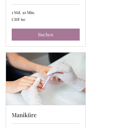
1 Std. 30 Min.
60
CHF 60
Schweizer
Franken
Buchen
Maniküre