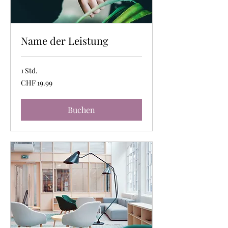
Name der Leistung
1 Std.
19.99
CHF 19.99
Schweizer
Franken
Buchen