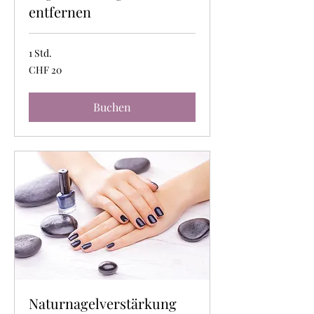
entfernen
1 Std.
20
CHF 20
Schweizer
Franken
Buchen
Naturnagelverstärkung