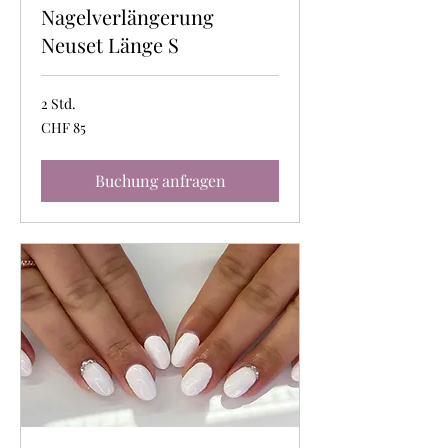
Nagelverlängerung
Neuset Länge S
2 Std.
85
CHF 85
Schweizer
Franken
Buchung anfragen