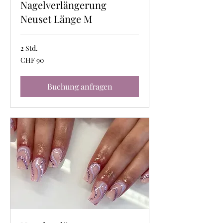
Nagelverlängerung
Neuset Länge M
2 Std.
90
CHF 90
Schweizer
Franken
Buchung anfragen