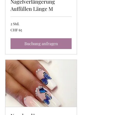
Nagelverlängerung
Auffüllen Länge M
2 Std.
65
CHF 65
Schweizer
Franken
Buchung anfragen