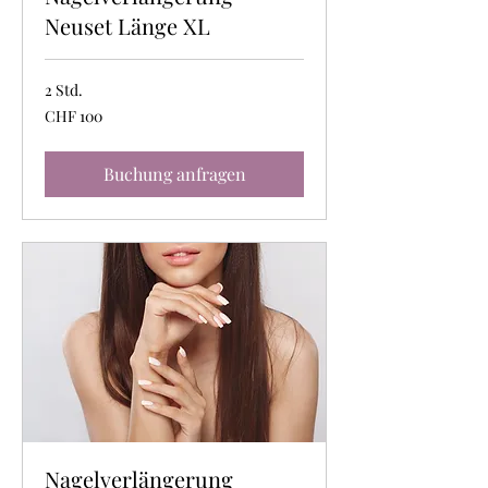
Neuset Länge XL
2 Std.
100
CHF 100
Schweizer
Franken
Buchung anfragen
Nagelverlängerung